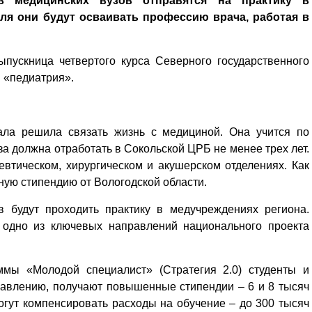
в медицинских вузов отправятся на практику в
ля они будут осваивать профессию врача, работая в
ыпускница четвертого курса Северного государственного
 «педиатрия».
ала решила связать жизнь с медициной. Она учится по
а должна отработать в Сокольской ЦРБ не менее трех лет.
евтическом, хирургическом и акушерском отделениях. Как
ную стипендию от Вологодской области.
в будут проходить практику в медучреждениях региона.
 одно из ключевых направлений национального проекта
ммы «Молодой специалист» (Стратегия 2.0) студенты и
авлению, получают повышенные стипендии – 6 и 8 тысяч
огут компенсировать расходы на обучение – до 300 тысяч