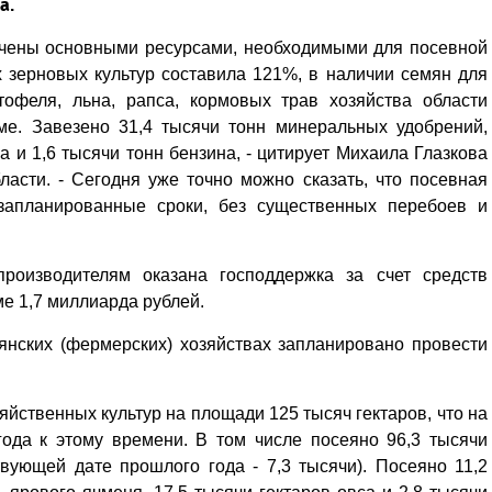
на.
ечены основными ресурсами, необходимыми для посевной
 зерновых культур составила 121%, в наличии семян для
тофеля, льна, рапса, кормовых трав хозяйства области
ме. Завезено 31,4 тысячи тонн минеральных удобрений,
а и 1,6 тысячи тонн бензина, - цитирует Михаила Глазкова
ласти. - Сегодня уже точно можно сказать, что посевная
запланированные сроки, без существенных перебоев и
роизводителям оказана господдержка за счет средств
ме 1,7 миллиарда рублей.
ьянских (фермерских) хозяйствах запланировано провести
.
яйственных культур на площади 125 тысяч гектаров, что на
ода к этому времени. В том числе посеяно 96,3 тысячи
твующей дате прошлого года - 7,3 тысячи). Посеяно 11,2