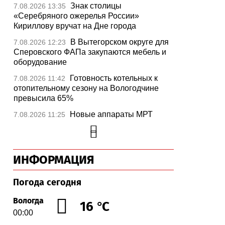
Знак столицы
7.08.2026 13:35
«Серебряного ожерелья России»
Кириллову вручат на Дне города
В Вытегорском округе для
7.08.2026 12:23
Сперовского ФАПа закупаются мебель и
оборудование
Готовность котельных к
7.08.2026 11:42
отопительному сезону на Вологодчине
превысила 65%
Новые аппараты МРТ
7.08.2026 11:25
установят в двух медучреждениях
Вологодской области
В Устюжне отметят 774-
7.08.2026 10:41
ИНФОРМАЦИЯ
летие города фестивалем кузнечного
мастерства
Погода сегодня
Вологодская область
7.08.2026 10:18
уверенно шагает в цифровое будущее
Вологда
16 °C
00:00
На Вологодчине подвели
7.08.2026 09:49
итоги XII областной Спартакиады