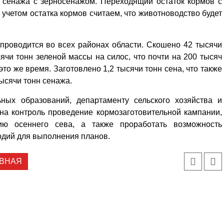
н сенажа с зерносенажом. Переходящий остаток кормов с
Кузьминская
главный
придется вам по душе, и вы
 учетом остатка кормов считаем, что животноводство будет
редактор
обязательно добавите его в
свои закладки.
проводится во всех районах области. Скошено 42 тысячи
ячи тонн зеленой массы на силос, что почти на 200 тысяч
то же время. Заготовлено 1,2 тысячи тонн сена, что также
ысячи тонн сенажа.
ных образований, департаменту сельского хозяйства и
на контроль проведение кормозаготовительной кампании,
ию осеннего сева, а также проработать возможность
одий для выполнения планов.
ВНАЯ