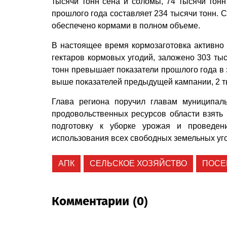
тысячи тонн сена и соломы, 74 тысячи тон
прошлого года составляет 234 тысячи тонн. С
обеспечено кормами в полном объеме.
В настоящее время кормозаготовка активно 
гектаров кормовых угодий, заложено 303 тыс
тонн превышает показатели прошлого года в э
выше показателей предыдущей кампании, 2 т
Глава региона поручил главам муниципаль
продовольственных ресурсов области взять 
подготовку к уборке урожая и проведен
использования всех свободных земельных уг
АПК
СЕЛЬСКОЕ ХОЗЯЙСТВО
ПОСЕ
Комментарии (0)