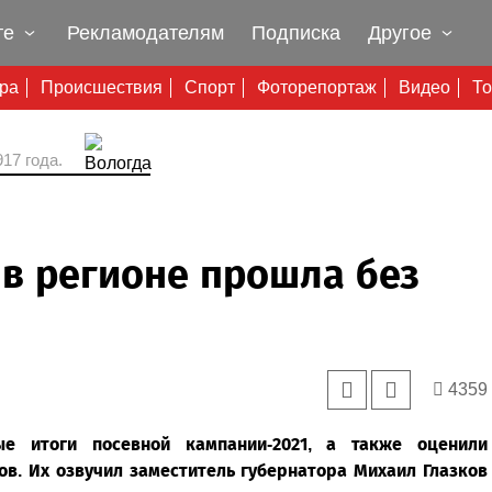
те
Рекламодателям
Подписка
Другое
ура
Происшествия
Спорт
Фоторепортаж
Видео
То
17 года.
в регионе прошла без
4359
ые итоги посевной кампании-2021, а также оценили
в. Их озвучил заместитель губернатора Михаил Глазков