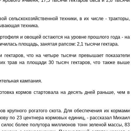
 ярового ячменя, 17,5 тысячи гектаров овса и 2,8 тысячи
й сельскохозяйственной техники, в их числе - тракторы,
тывающая техника.
ртофеля и овощей остаются на уровне прошлого года - на
личилась площадь, занятая рапсом: 2,1 тысячи гектара.
и гектаров, что на четыре тысячи превышает показатели
их трав на площади 30 тысяч гектаров, что также выше
ительная кампания.
готовка кормов стартовала на десять дней раньше, чем в
Уважаемые посетители сайта
ов крупного рогатого скота. Для обеспечения их кормами
Мы рады приветствовать ва
лову по 23 центнера кормовых единиц, - рассказал Михаил
на обновленном Интернет-
а силос более полутора миллионов тонн зеленой массы, 83
ресурсе газеты «Красный
Надежда
Север», который, уверены,