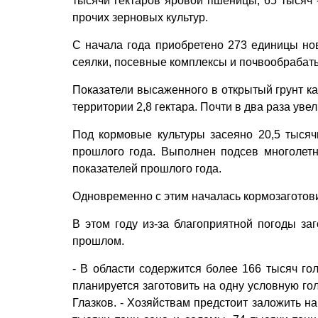
тысячи гектаров яровой пшеницы, 65 тысяч -
прочих зерновых культур.
С начала года приобретено 273 единицы ново
сеялки, посевные комплексы и почвообраба
Показатели высаженного в открытый грунт ка
территории 2,8 гектара. Почти в два раза уве
Под кормовые культуры засеяно 20,5 тысяч
прошлого года. Выполнен подсев многолетн
показателей прошлого года.
Одновременно с этим началась кормозаготов
В этом году из-за благоприятной погоды за
прошлом.
- В области содержится более 166 тысяч гол
планируется заготовить на одну условную го
Глазков. - Хозяйствам предстоит заложить н