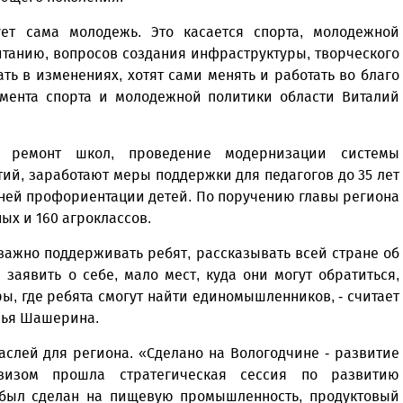
ет сама молодежь. Это касается спорта, молодежной
итанию, вопросов создания инфраструктуры, творческого
ать в изменениях, хотят сами менять и работать во благо
амента спорта и молодежной политики области Виталий
ый ремонт школ, проведение модернизации системы
ий, заработают меры поддержки для педагогов до 35 лет
нней профориентации детей. По поручению главы региона
ых и 160 агроклассов.
 важно поддерживать ребят, рассказывать всей стране об
 заявить о себе, мало мест, куда они могут обратиться,
, где ребята смогут найти единомышленников, - считает
лья Шашерина.
аслей для региона. «Сделано на Вологодчине - развитие
визом прошла стратегическая сессия по развитию
 был сделан на пищевую промышленность, продуктовый