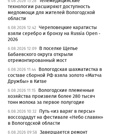
Телемедицинские
6.08.2026 13:28
технологии расширяют доступность
медпомощи для жителей Вологодской
области
Череповецкие каратисты
6.08.2026 12:42
взяли серебро и бронзу на Russia Open -
2026
В поселке Щепье
6.08.2026 12:09
Бабаевского округа открыли
отремонтированный мост
Вологодская шахматистка в
6.08.2026 11:44
составе сборной РФ взяла золото «Матча
Дружбы» в Китае
Вологодские племенные
6.08.2026 11:15
хозяйства произвели более 280 тысяч
тонн молока за первое полугодие
Путь «из варяг в персы»
6.08.2026 10:32
воссоздадут на фестивале «Небо славян»
в Вологодской области
Завершается ремонт
6.08.2026 09:58