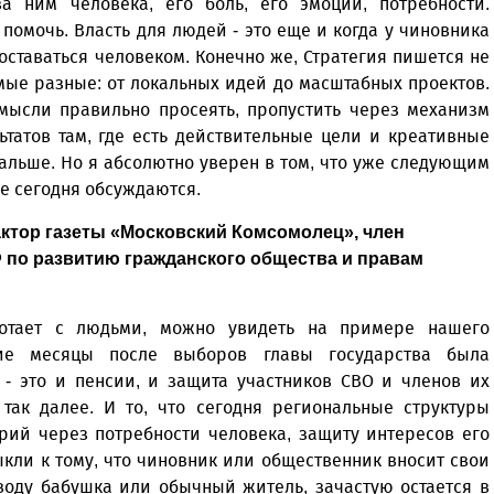
а ним человека, его боль, его эмоции, потребности.
помочь. Власть для людей - это еще и когда у чиновника
оставаться человеком. Конечно же, Стратегия пишется не
мые разные: от локальных идей до масштабных проектов.
 мысли правильно просеять, пропустить через механизм
татов там, где есть действительные цели и креативные
дальше. Но я абсолютно уверен в том, что уже следующим
е сегодня обсуждаются.
актор газеты «Московский Комсомолец», член
 по развитию гражданского общества и правам
ботает с людьми, можно увидеть на примере нашего
ие месяцы после выборов главы государства была
- это и пенсии, и защита участников СВО и членов их
так далее. И то, что сегодня региональные структуры
рий через потребности человека, защиту интересов его
кли к тому, что чиновник или общественник вносит свои
воду бабушка или обычный житель, зачастую остается в