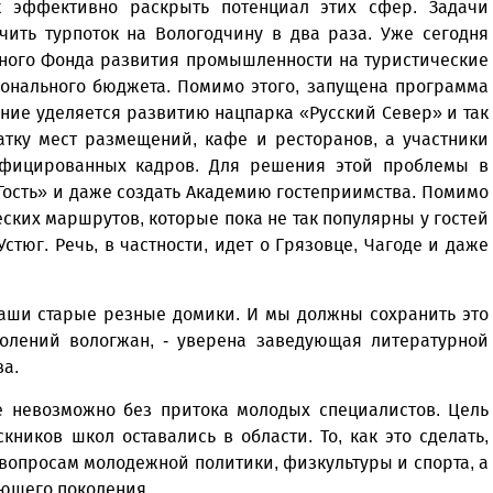
к эффективно раскрыть потенциал этих сфер. Задачи
чить турпоток на Вологодчину в два раза. Уже сегодня
ьного Фонда развития промышленности на туристические
онального бюджета. Помимо этого, запущена программа
ние уделяется развитию нацпарка «Русский Север» и так
атку мест размещений, кафе и ресторанов, а участники
ифицированных кадров. Для решения этой проблемы в
Гость» и даже создать Академию гостеприимства. Помимо
еских маршрутов, которые пока не так популярны у гостей
стюг. Речь, в частности, идет о Грязовце, Чагоде и даже
 наши старые резные домики. И мы должны сохранить это
колений вологжан, - уверена заведующая литературной
ва.
 невозможно без притока молодых специалистов. Цель
кников школ оставались в области. То, как это сделать,
вопросам молодежной политики, физкультуры и спорта, а
ающего поколения.