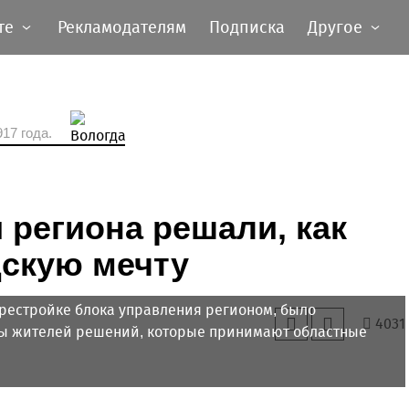
те
Рекламодателям
Подписка
Другое
17 года.
 региона решали, как
дскую мечту
ерестройке блока управления регионом, было
4031
ны жителей решений, которые принимают областные