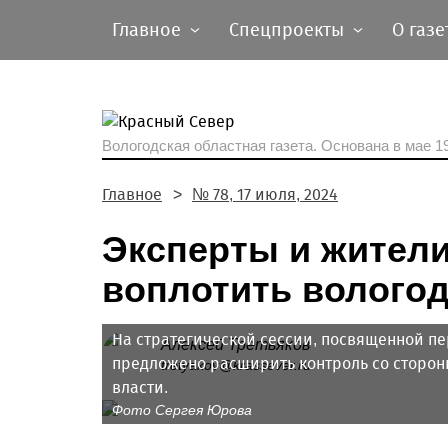
Главное
Спецпроекты
О газе
Вологодская областная газета.
Основана в мае 19
Главное
№ 78, 17 июля, 2024
Эксперты и жители
воплотить волого
На стратегической сессии, посвященной п
Алексей Третьяков
предложено расширить контроль со сторо
tretyakov@krassever.ru
власти.
Фото Сергея Юрова