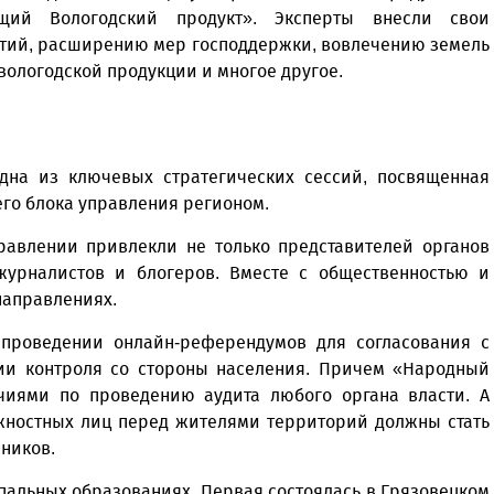
ящий Вологодский продукт». Эксперты внесли свои
тий, расширению мер господдержки, вовлечению земель
вологодской продукции и многое другое.
на из ключевых стратегических сессий, посвященная
его блока управления регионом.
равлении привлекли не только представителей органов
 журналистов и блогеров. Вместе с общественностью и
направлениях.
проведении онлайн-референдумов для согласования с
и контроля со стороны населения. Причем «Народный
очиями по проведению аудита любого органа власти. А
ностных лиц перед жителями территорий должны стать
нников.
пальных образованиях. Первая состоялась в Грязовецком