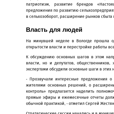
патриотизм, развитие брендов «Насто
предложения по развитию сельхозпредприя
в сельхозоборот, расширение рынков сбыта 
Власть для людей
На минувшей неделе в Вологде прошла од
открытости власти и перестройке работы вс
К обсуждению основных шагов в этом нап
власти, но и депутатов, общественников,
экспертами обсудили основные шаги в этих 
- Прозвучали интересные предложения о 
жителями основных решений, о расширени
контроль» предлагается наделить полном
прямые эфиры и ежемесячные отчеты долж
обычной практикой, - отметил Сергей Жестя
Стратегические сессии начались и в муници