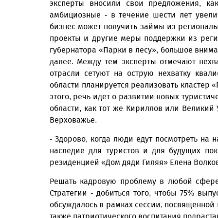
эксперты вносили свои предложения, ка
амбициозные - в течение шести лет увели
бизнес может получить займы из регионал
проекты и другие меры поддержки из реги
губернатора «Парки в лесу», большое внима
далее. Между тем эксперты отмечают нехв
отрасли сетуют на острую нехватку квал
области планируется реализовать кластер «
этого, речь идет о развитии новых туристич
области, как тот же Кириллов или Великий У
Верховажье.
- Здорово, когда люди едут посмотреть на
наследие для туристов и для будущих по
резиденцией «Дом дяди Гиляя» Елена Волко
Решать кадровую проблему в любой сфере
Стратегии - добиться того, чтобы 75% выпус
обсуждалось в рамках сессии, посвященной 
также патриотического воспитания подраст